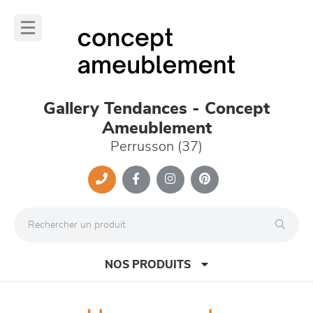
Panneau de gestion des cookies
lose
nu
Gallery Tendances - Concept
Ameublement
Perrusson (37)
NOS PRODUITS