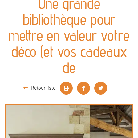
Une grande
canapés et fauteuils
bibliothèque pour
séjours
mettre en valeur votre
meubles de complément
déco (et vos cadeaux
chambres et dressing
de
literie
Retour liste
décoration