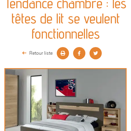
Tendance chambre : les
canapés et fauteuils
têtes de lit se veulent
séjours
fonctionnelles
meubles de complément
Retour liste
chambres et dressing
literie
décoration