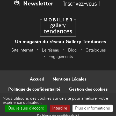
Inscrivez-vous !
Newsletter
Un magasin du réseau Gallery Tendances
Site internet
Le réseau
Blog
Catalogues
Engagements
Accueil
Mentions Légales
Politique de confidentialité
Gestion des cookies
Nous utilisons des cookies sur ce site pour améliorer votre
Contact
expérience utilisateur.
Oui, je suis d'accord
Interdire
Plus d'informations
Réalisé par WEB Enseignes