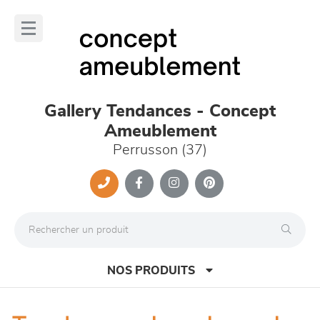
Panneau de gestion des cookies
lose
nu
Gallery Tendances - Concept
Ameublement
Perrusson (37)
NOS PRODUITS