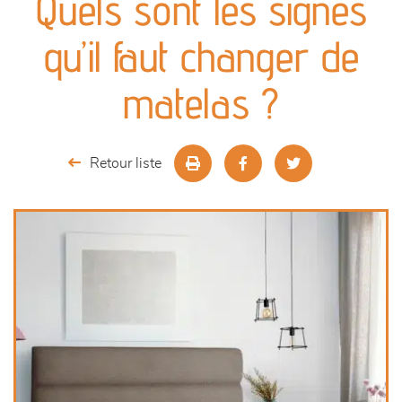
Quels sont les signes
canapés et fauteuils
qu’il faut changer de
séjours
matelas ?
meubles de complément
Retour liste
chambres et dressing
literie
décoration