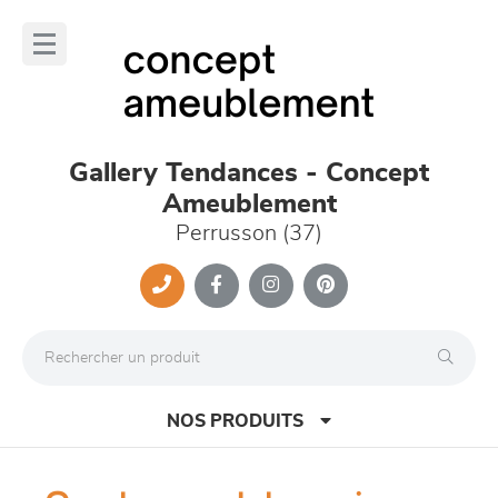
Panneau de gestion des cookies
lose
nu
Gallery Tendances - Concept
Ameublement
Perrusson (37)
NOS PRODUITS