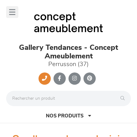
Panneau de gestion des cookies
lose
nu
Gallery Tendances - Concept
Ameublement
Perrusson (37)
NOS PRODUITS