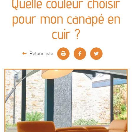
Quelle couleur choisir
canapés et fauteuils
pour mon canapé en
séjours
cuir ?
meubles de complément
Retour liste
chambres et dressing
literie
décoration