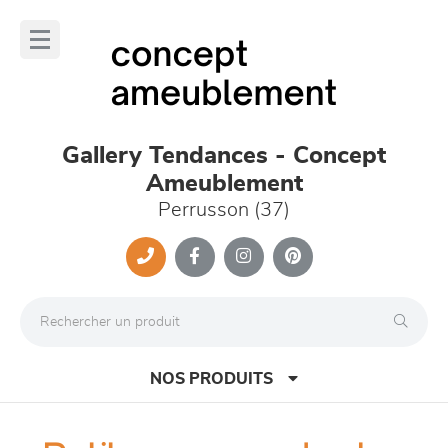
Panneau de gestion des cookies
lose
nu
Gallery Tendances - Concept
Ameublement
Perrusson (37)
NOS PRODUITS