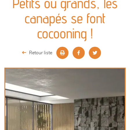
Petits ou grands, les
canapés et fauteuils
canapés se font
séjours
cocooning !
meubles de complément
Retour liste
chambres et dressing
literie
décoration