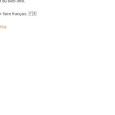
t du bien-être.
r-faire français. 🇫🇷
blog.