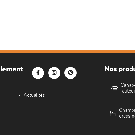
blement
Nos produ
Canap
fauteui
Actualités
Chambr
dressin