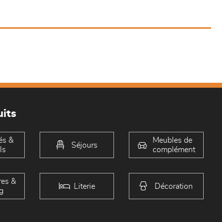
its
és &
Meubles de
Séjours
ls
complément
es &
Literie
Décoration
g