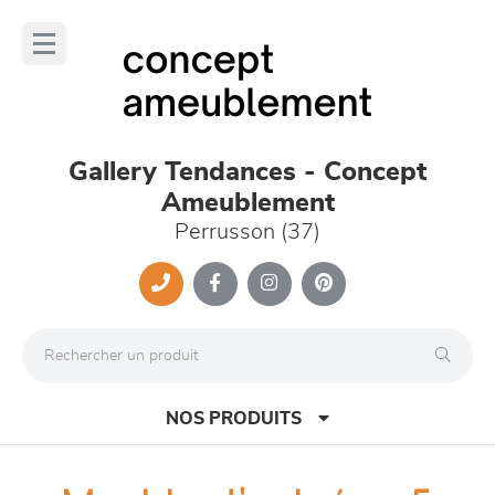
Panneau de gestion des cookies
lose
nu
Gallery Tendances - Concept
Ameublement
Perrusson (37)
NOS PRODUITS