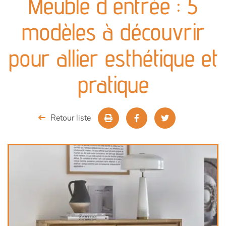
Meuble d'entrée : 5
canapés et fauteuils
modèles à découvrir
séjours
pour allier esthétique et
meubles de complément
pratique
chambres et dressing
Retour liste
literie
décoration