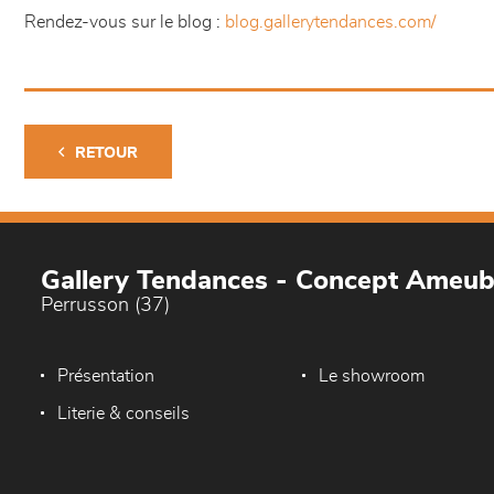
Rendez-vous sur le blog :
blog.gallerytendances.com/
RETOUR
Gallery Tendances - Concept Ameu
Perrusson (37)
Présentation
Le showroom
Literie & conseils