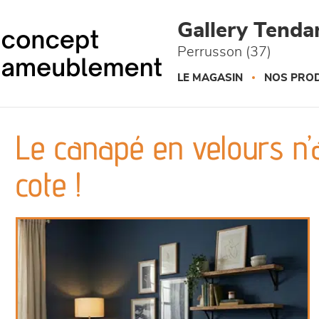
Panneau de gestion des cookies
Gallery Tend
Perrusson (37)
LE MAGASIN
NOS PROD
Le canapé en velours n’
cote !