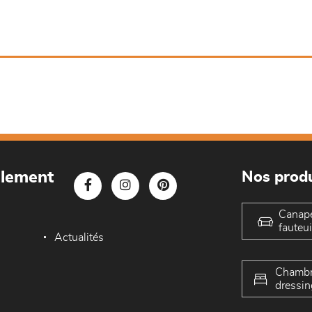
blement
Nos produ
Canap
fauteui
Actualités
Chambr
dressin