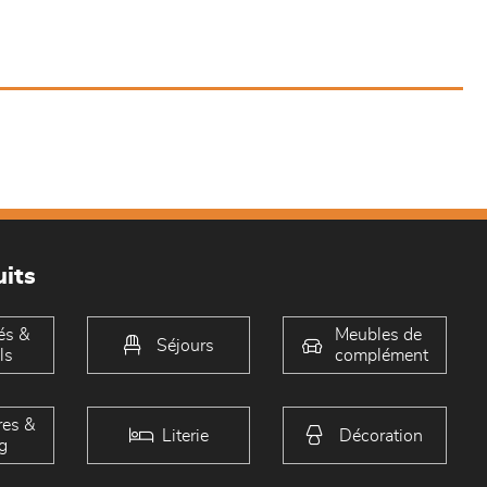
its
és &
Meubles de
Séjours
ls
complément
es &
Literie
Décoration
g