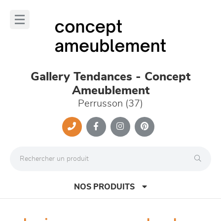
Panneau de gestion des cookies
lose
nu
Gallery Tendances - Concept
Ameublement
Perrusson (37)
NOS PRODUITS