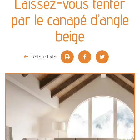
Laissez-vous tenter
canapés et fauteuils
par le canapé d’angle
séjours
beige
meubles de complément
Retour liste
chambres et dressing
literie
décoration