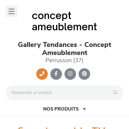
Panneau de gestion des cookies
lose
nu
Gallery Tendances - Concept
Ameublement
Perrusson (37)
NOS PRODUITS