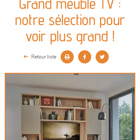
Grand meuble TV :
canapés et fauteuils
notre sélection pour
séjours
voir plus grand !
meubles de complément
Retour liste
chambres et dressing
literie
décoration