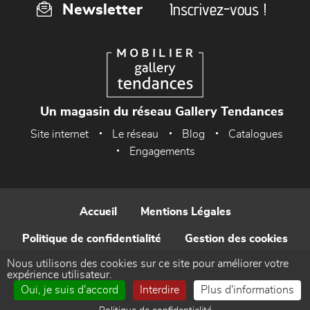
Inscrivez-vous !
Newsletter
Un magasin du réseau Gallery Tendances
Site internet
Le réseau
Blog
Catalogues
Engagements
Accueil
Mentions Légales
Politique de confidentialité
Gestion des cookies
Nous utilisons des cookies sur ce site pour améliorer votre
Contact
expérience utilisateur.
Oui, je suis d'accord
Interdire
Plus d'informations
Réalisé par WEB Enseignes