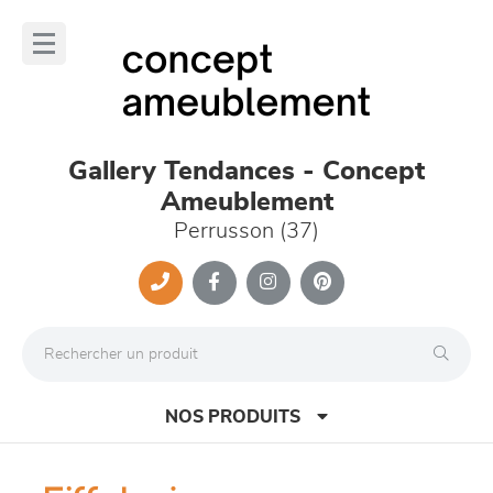
Panneau de gestion des cookies
lose
nu
Gallery Tendances - Concept
Ameublement
Perrusson (37)
NOS PRODUITS