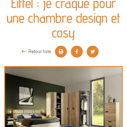
Eiffel : je craque pour
canapés et fauteuils
une chambre design et
séjours
cosy
meubles de complément
Retour liste
chambres et dressing
literie
décoration