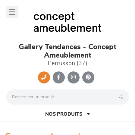
Panneau de gestion des cookies
lose
nu
Gallery Tendances - Concept
Ameublement
Perrusson (37)
NOS PRODUITS