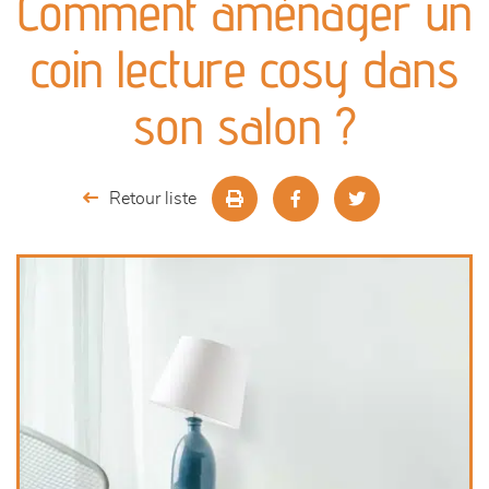
Comment aménager un
canapés et fauteuils
coin lecture cosy dans
séjours
son salon ?
meubles de complément
Retour liste
chambres et dressing
literie
décoration