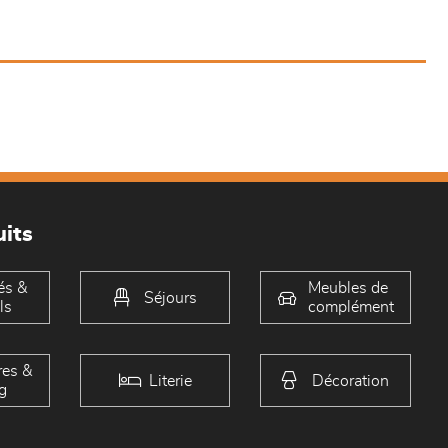
its
és &
Meubles de
Séjours
ls
complément
es &
Literie
Décoration
g