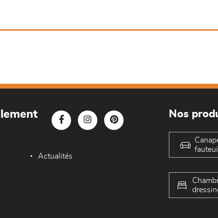
blement
Nos produ
Canap
fauteui
Actualités
Chambr
dressin