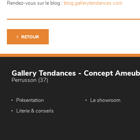
Rendez-vous sur le blog :
blog.gallerytendances.com
RETOUR
Gallery Tendances - Concept Ameu
Perrusson (37)
Présentation
Le showroom
Literie & conseils