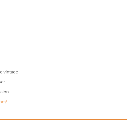
e vintage
ver
salon
com/