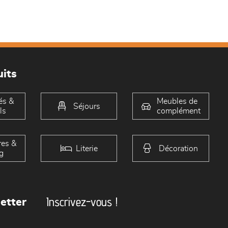
its
és &
Meubles de
Séjours
ls
complément
es &
Literie
Décoration
g
Inscrivez-vous !
etter