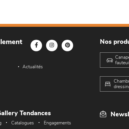
blement
Nos produ
Canap
fauteui
Actualités
Chambr
dressin
allery Tendances
Newsl
g
Catalogues
Engagements