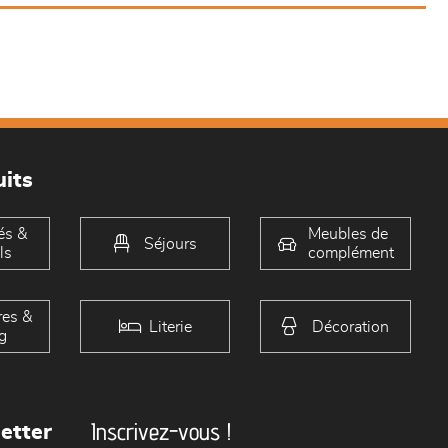
its
és &
Meubles de
Séjours
ls
complément
es &
Literie
Décoration
g
Inscrivez-vous !
etter