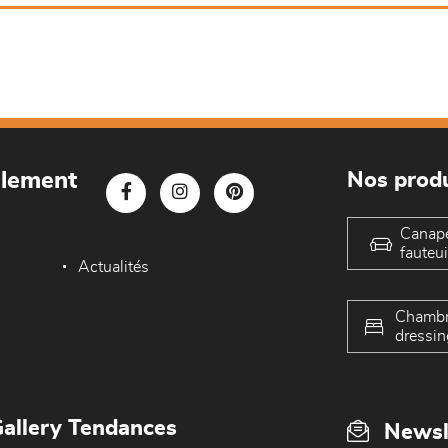
blement
Nos produ
Canap
fauteui
Actualités
Chambr
dressin
allery Tendances
Newsl